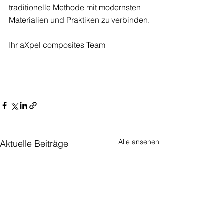
traditionelle Methode mit modernsten 
Materialien und Praktiken zu verbinden.
Ihr aXpel composites Team
Alle ansehen
Aktuelle Beiträge
Wir stellen Ihre Formteile aus
faserverstärkten Kunststoffen her. Egal ob
es sich dabei um Verschalungen,