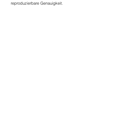
reproduzierbare Genauigkeit.
Anwendungs-
beispiele
Frontverkleidungen -
Schienenfahrzeuge
Verschalungen - Medizinaltechnik
Schürzen - Schienenfahrzeuge
Isolationshülsen - Elektroindustrie
Fahrerpultaufsätze -
Schienenfahrzeuge
Verschalungen und Hauben -