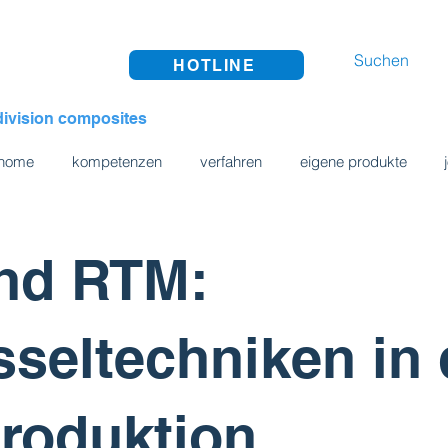
HOTLINE
division composites
home
kompetenzen
verfahren
eigene produkte
nd RTM:
seltechniken in 
roduktion