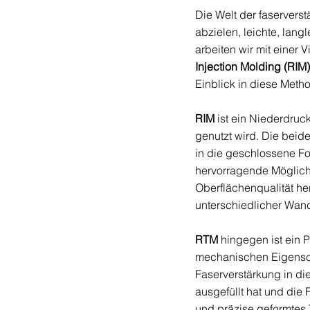
Die Welt der faserverst
abzielen, leichte, lan
arbeiten wir mit einer
Injection Molding (RIM)
Einblick in diese Meth
RIM
 ist ein Niederdru
genutzt wird. Die bei
in die geschlossene Fo
hervorragende Möglichk
Oberflächenqualität her
unterschiedlicher Wand
RTM
 hingegen ist ein 
mechanischen Eigenscha
Faserverstärkung in di
ausgefüllt hat und die 
und präzise geformtes T