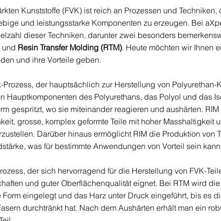
ärkten Kunststoffe (FVK) ist reich an Prozessen und Techniken, d
glebige und leistungsstarke Komponenten zu erzeugen. Bei aXp
 Vielzahl dieser Techniken, darunter zwei besonders bemerkensw
 und 
Resin Transfer Molding (RTM)
. Heute möchten wir Ihnen ei
oden und ihre Vorteile geben.
ck-Prozess, der hauptsächlich zur Herstellung von Polyurethan
den Hauptkomponenten des Polyurethans, das Polyol und das Is
rm gespritzt, wo sie miteinander reagieren und aushärten. RIM b
eit, grosse, komplex geformte Teile mit hoher Masshaltigkeit u
zustellen. Darüber hinaus ermöglicht RIM die Produktion von Te
stärke, was für bestimmte Anwendungen von Vorteil sein kann
Prozess, der sich hervorragend für die Herstellung von FVK-Teil
ften und guter Oberflächenqualität eignet. Bei RTM wird die
e Form eingelegt und das Harz unter Druck eingeführt, bis es 
Fasern durchtränkt hat. Nach dem Aushärten erhält man ein robu
eil.