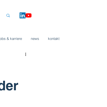
jobs & karriere
news
kontakt
der