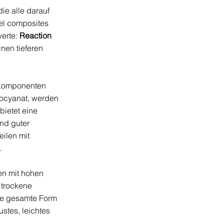
ie alle darauf 
el composites 
erte: 
Reaction 
nen tieferen 
-Komponenten 
ocyanat, werden 
ietet eine 
nd guter 
ilen mit 
.
en mit hohen 
 trockene 
die gesamte Form 
stes, leichtes 