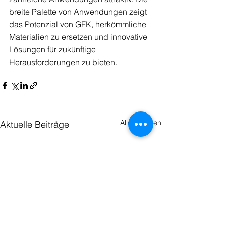
breite Palette von Anwendungen zeigt 
das Potenzial von GFK, herkömmliche 
Materialien zu ersetzen und innovative 
Lösungen für zukünftige 
Herausforderungen zu bieten.
Alle ansehen
Aktuelle Beiträge
Wir stellen Ihre Formteile aus
faserverstärkten Kunststoffen her. Egal ob
es sich dabei um Verschalungen,
Gehäuse, Fahrzeugteile, Isolatoren oder
ein anderes Teil handelt - wir sind ihr