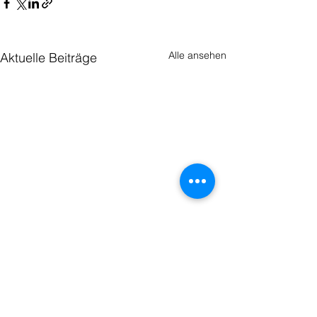
Alle ansehen
Aktuelle Beiträge
Wir stellen Ihre Formteile aus
faserverstärkten Kunststoffen her. Egal ob
es sich dabei um Verschalungen,
Gehäuse, Fahrzeugteile, Isolatoren oder
ein anderes Teil handelt - wir sind ihr
kompetenter Ansprechpartner für alle
Faserverbundwerkstoffe
news
jobs & karriere
Kommentare